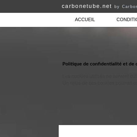
carbonetube.net
by Carbo
ACCUEIL
CONDITI
Politique de confidentialité et de 
Les cookies utilisés ne servent qu'
Un refus de ces cookies pourrait 