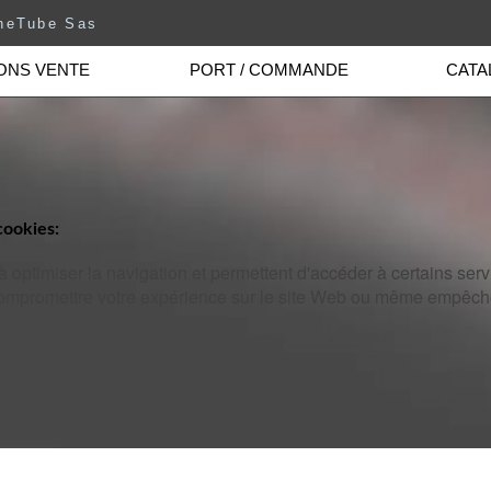
neTube Sas
ONS VENTE
PORT / COMMANDE
CATA
cookies:
à optimiser la navigation et permettent d'accéder à certains serv
compromettre votre expérience sur le site Web ou même empêcher