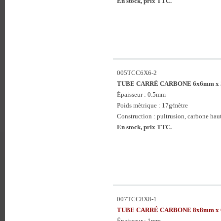
En stock, prix TTC.
005TCC6X6-2
TUBE CARRÉ CARBONE 6x6mm x 
Épaisseur : 0.5mm
Poids mètrique : 17g⁄mètre
Construction : pultrusion, carbone haute
En stock, prix TTC.
007TCC8X8-1
TUBE CARRÉ CARBONE 8x8mm x 
Épaisseur : 1mm