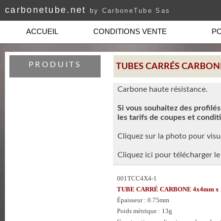
carbonetube.net
by CarboneTube Sas
ACCUEIL
CONDITIONS VENTE
PO
PRODUITS
TUBES CARRÉS CARBON
Carbone haute résistance.
Si vous souhaitez des profilé
les tarifs de coupes et condit
Cliquez sur la photo pour visua
Cliquez ici pour télécharger 
001TCC4X4-1
TUBE CARRÉ CARBONE 4x4mm x 2
Épaisseur : 0.75mm
Poids mètrique : 13g