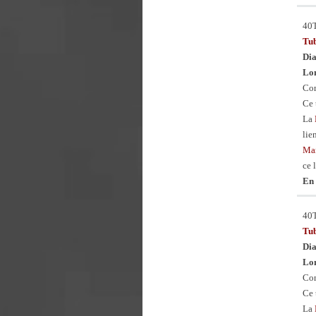
40
Tu
Dia
Lon
Con
Ce 
La
lie
Man
ce 
En 
40
Tu
Dia
Lon
Con
Ce 
La