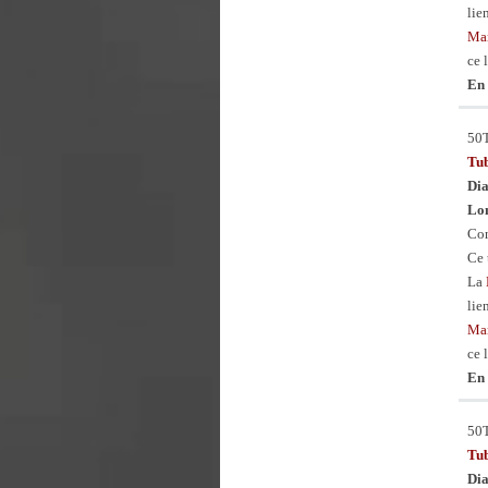
lie
Man
ce 
En 
50
Tu
Dia
Lon
Con
Ce 
La
lie
Man
ce 
En 
50
Tu
Dia