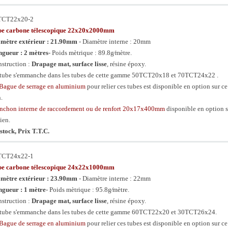
TCT22x20-2
be carbone télescopique 22x20x2000mm
mètre extérieur : 21.90mm
- Diamètre interne : 20mm
gueur : 2 mètres
- Poids mètrique : 89.8g⁄mètre.
struction :
Drapage mat, surface lisse
, résine époxy.
tube s'emmanche dans les tubes de cette gamme 50TCT20x18 et 70TCT24x22 .
Bague de serrage en aluminium
pour relier ces tubes est disponible en option sur ce
n.
chon interne de raccordement ou de renfort 20x17x400mm
disponible en option s
lien.
stock, Prix T.T.C.
TCT24x22-1
be carbone télescopique 24x22x1000mm
mètre extérieur : 23.90mm
- Diamètre interne : 22mm
gueur : 1 mètre
- Poids mètrique : 95.8g⁄mètre.
struction :
Drapage mat, surface lisse
, résine époxy.
tube s'emmanche dans les tubes de cette gamme 60TCT22x20 et 30TCT26x24.
Bague de serrage en aluminium
pour relier ces tubes est disponible en option sur ce