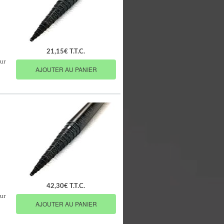
21,15€ T.T.C.
ur
AJOUTER AU PANIER
42,30€ T.T.C.
ur
AJOUTER AU PANIER