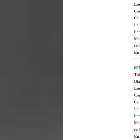
Lon
Con
Ce 
La
lie
Man
ce 
En 
60
Tu
Dia
Lon
Con
Ce 
La
lie
Man
ce 
En 