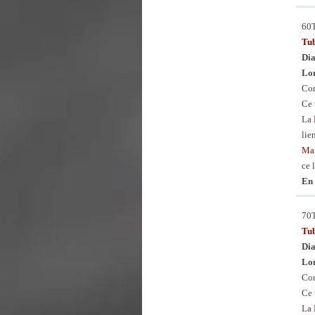
60
Tu
Dia
Lon
Con
Ce 
La
lie
Man
ce 
En 
70
Tu
Dia
Lon
Con
Ce 
La