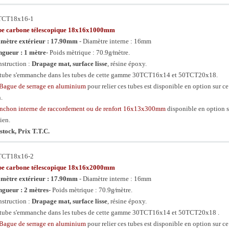
TCT18x16-1
be carbone télescopique 18x16x1000mm
mètre extérieur : 17.90mm
- Diamètre interne : 16mm
gueur : 1 mètre
- Poids mètrique : 70.9g⁄mètre.
struction :
Drapage mat, surface lisse
, résine époxy.
tube s'emmanche dans les tubes de cette gamme 30TCT16x14 et 50TCT20x18.
Bague de serrage en aluminium
pour relier ces tubes est disponible en option sur ce
n.
chon interne de raccordement ou de renfort 16x13x300mm
disponible en option s
lien.
stock, Prix T.T.C.
TCT18x16-2
be carbone télescopique 18x16x2000mm
mètre extérieur : 17.90mm
- Diamètre interne : 16mm
gueur : 2 mètres
- Poids mètrique : 70.9g⁄mètre.
struction :
Drapage mat, surface lisse
, résine époxy.
tube s'emmanche dans les tubes de cette gamme 30TCT16x14 et 50TCT20x18 .
Bague de serrage en aluminium
pour relier ces tubes est disponible en option sur ce