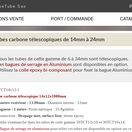
neTube Sas
P
ONS VENTE
PORT / COMMANDE
CATA
bes carbone télescopiques de 14mm à 24mm
Tous les tubes de cette gamme de 6 à 34mm sont télescopiques.
Les
bagues de serrage en Aluminium
sont disponibles en option.
Utilisez la
colle epoxy bi-composant
pour fixer la bague Aluminiu
TCT14x12-1
be carbone télescopique 14x12x1000mm
mètre extérieur : 13.90mm
- Diamètre interne : 12mm
gueur : 1 mètre
- Poids mètrique : 55.8g⁄mètre.
struction :
Drapage mat, surface lisse
, résine époxy.
tube s'emmanche dans les tubes de cette gamme 50TCT12x10 et 30TCT16x14.
Bague de serrage en aluminium
pour relier ces tubes est disponible en option sur ce