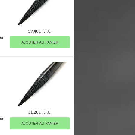
59,40€ T.T.C.
ur
AJOUTER AU PANIER
31,20€ T.T.C.
ur
AJOUTER AU PANIER