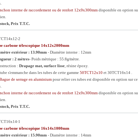
n.
chon interne de raccordement ou de renfort 12x9x300mm
disponible en option su
lien.
stock, Prix T.T.C.
TCT14x12-2
be carbone télescopique 14x12x2000mm
mètre extérieur : 13.90mm
- Diamètre interne : 12mm
gueur : 2 mètres
- Poids mètrique : 55.8g⁄mètre.
struction :
Drapage mat, surface lisse
, résine époxy.
tube s'emmanche dans les tubes de cette gamme
50TCT12x10
et 30TCT16x14 .
Bague de serrage en aluminium
pour relier ces tubes est disponible en option sur ce
n.
chon interne de raccordement ou de renfort 12x9x300mm
disponible en option su
lien.
stock, Prix T.T.C.
TCT16x14-1
be carbone télescopique 16x14x1000mm
mètre extérieur : 15.90mm
- Diamètre interne : 14mm