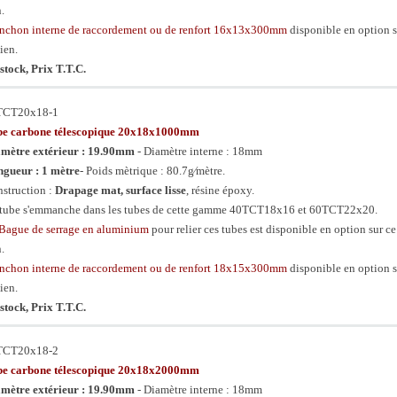
n.
chon interne de raccordement ou de renfort 16x13x300mm
disponible en option s
lien.
stock, Prix T.T.C.
TCT20x18-1
be carbone télescopique 20x18x1000mm
mètre extérieur : 19.90mm
- Diamètre interne : 18mm
gueur : 1 mètre
- Poids mètrique : 80.7g⁄mètre.
struction :
Drapage mat, surface lisse
, résine époxy.
tube s'emmanche dans les tubes de cette gamme 40TCT18x16 et 60TCT22x20.
Bague de serrage en aluminium
pour relier ces tubes est disponible en option sur ce
n.
chon interne de raccordement ou de renfort 18x15x300mm
disponible en option s
lien.
stock, Prix T.T.C.
TCT20x18-2
be carbone télescopique 20x18x2000mm
mètre extérieur : 19.90mm
- Diamètre interne : 18mm