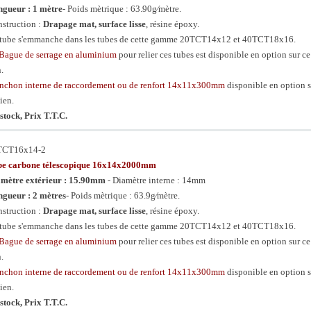
gueur : 1 mètre
- Poids mètrique : 63.90g⁄mètre.
struction :
Drapage mat, surface lisse
, résine époxy.
tube s'emmanche dans les tubes de cette gamme 20TCT14x12 et 40TCT18x16.
Bague de serrage en aluminium
pour relier ces tubes est disponible en option sur ce
n.
chon interne de raccordement ou de renfort 14x11x300mm
disponible en option s
lien.
stock, Prix T.T.C.
TCT16x14-2
be carbone télescopique 16x14x2000mm
mètre extérieur : 15.90mm
- Diamètre interne : 14mm
gueur : 2 mètres
- Poids mètrique : 63.9g⁄mètre.
struction :
Drapage mat, surface lisse
, résine époxy.
tube s'emmanche dans les tubes de cette gamme 20TCT14x12 et 40TCT18x16.
Bague de serrage en aluminium
pour relier ces tubes est disponible en option sur ce
n.
chon interne de raccordement ou de renfort 14x11x300mm
disponible en option s
lien.
stock, Prix T.T.C.