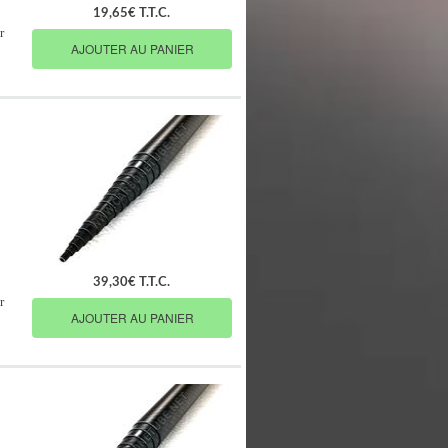
19,65€ T.T.C.
r
AJOUTER AU PANIER
39,30€ T.T.C.
r
AJOUTER AU PANIER