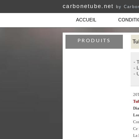
carbonetube.net
by Carbo
ACCUEIL
CONDITI
PRODUITS
Tu
- 
- 
- 
20
Tu
Dia
Lon
Con
Ce 
La