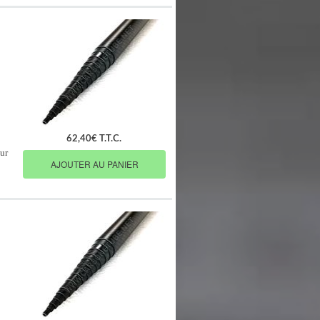
62,40€ T.T.C.
ur
AJOUTER AU PANIER