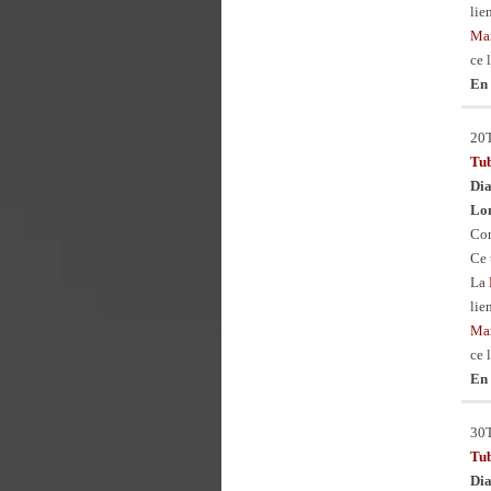
lie
Man
ce 
En 
20
Tu
Dia
Lon
Con
Ce 
La
lie
Man
ce 
En 
30
Tu
Dia