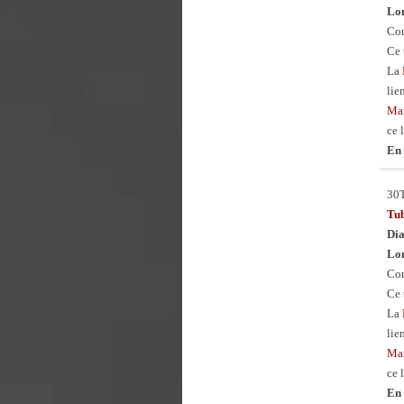
Lon
Con
Ce 
La
lie
Man
ce 
En 
30
Tu
Dia
Lon
Con
Ce 
La
lie
Man
ce 
En 