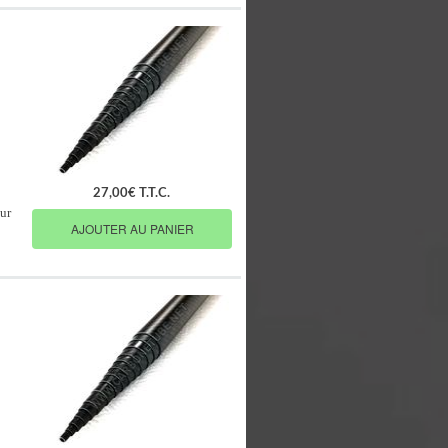
27,00€ T.T.C.
ur
AJOUTER AU PANIER