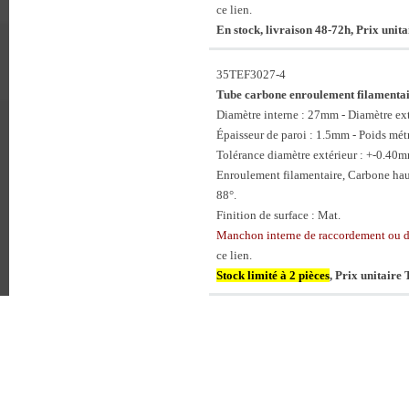
ce lien.
En stock, livraison 48-72h, Prix unit
35TEF3027-4
Tube carbone enroulement filament
Diamètre interne : 27mm - Diamètre e
Épaisseur de paroi : 1.5mm - Poids mét
Tolérance diamètre extérieur : +-0.40
Enroulement filamentaire, Carbone hau
88°.
Finition de surface : Mat.
Manchon interne de raccordement ou 
ce lien.
Stock limité à 2 pièces
, Prix unitaire