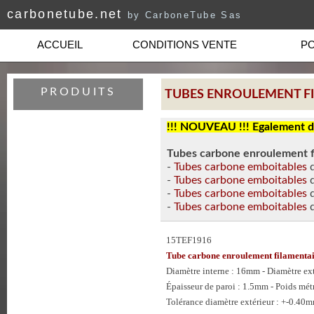
carbonetube.net
by CarboneTube Sas
ACCUEIL
CONDITIONS VENTE
PO
PRODUITS
TUBES ENROULEMENT F
!!! NOUVEAU !!! Egalement d
Tubes carbone enroulement f
-
Tubes carbone emboitables
-
Tubes carbone emboitables
-
Tubes carbone emboitables
-
Tubes carbone emboitables
15TEF1916
Tube carbone enroulement filament
Diamètre interne : 16mm - Diamètre e
Épaisseur de paroi : 1.5mm - Poids mét
Tolérance diamètre extérieur : +-0.40